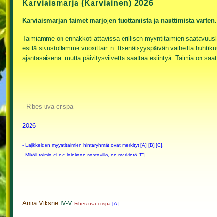
Karviaismarja (Karviainen) 2026
Karviaismarjan taimet marjojen tuottamista ja nauttimista varten.
Taimiamme on ennakkotilattavissa erillisen myyntitaimien saatavuuslue
esillä sivustollamme vuosittain n. Itsenäisyyspäivän vaiheilta huhtik
ajantasaisena, mutta päivitysviivettä saattaa esiintyä. Taimia on saa
...........................
- Ribes uva-crispa
2026
- Lajikkeiden myyntitaimien hintaryhmät ovat merkityt [A] [B] [C].
- Mikäli taimia ei ole lainkaan saatavilla, on merkintä [E].
...............
Anna Viksne
IV-V
Ribes uva-crispa
[A]