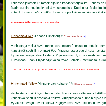
Latviassa jalostettu tummamarjainen karviaismarjalajike. Pensas on 
Marjat suuria, nautintakypsinä mustakuorisia. Kuori ohut. Malto imel
sato. Talvenkestävä ja erittäin terve. Kauppalajikkeeksikin suositelta
Ei saatavilla 2026. Lisäys- ja toimitustauolla.
Hinnonmaki Red
(Lepaan Punainen) V
Ribes uva-crispa
[A]
Vanhasta ja meillä hyvin tunnetusta Lepaan Punaisesta tietääksemme p
kansainvälisesti Hinnonmaki Red. Viruspuhtaana suurehkoja marjoja tu
Hyvin kestävä ja talvenkestävä. Viljelyvarma. Hyvin nopeasti levittynyt 
Eurooppaa. Saanut hyvin viljelyalaa myös Pohjois-Amerikassa. Ykkösla
Lajike on täyteenvarattu ja taimia ei ole enää saatavilla vuoden 2026 toimituksiin.
Hinnonmaki Yellow
(Hinnonmäen Keltainen) V
Ribes uva-crispa
[A]
Vanhasta ja meillä hyvin tunnetusta Hinnonmäen Keltaisesta tietääkse
kansainvälisesti Hinnonmaki Yellow. Viruspuhtaana suuria marjoja tuo
Hyvin kestävä ja talvenkestävä. Viljelyvarma. Hyvin nopeasti levittynyt 