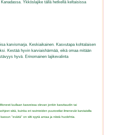
Kanadassa. Ykköslajike tällä hetkellä keltaisissa
oisa karvismarja. Keskiaikainen. Kasvutapa kohtalaisen
oksi. Kestää hyvin karviaishärmää, eikä omaa mitään
nkestävyys hyvä. Erinomainen lajikevalinta
 Monesti luullaan kasveissa olevan jonkin kasvitaudin tai
hjeet siitä, kuinka eri ravinteiden puutostilat ilmenevät karviaisilla
asvun "eväitä" on silti syytä antaa ja niistä huolehtia.
..............................