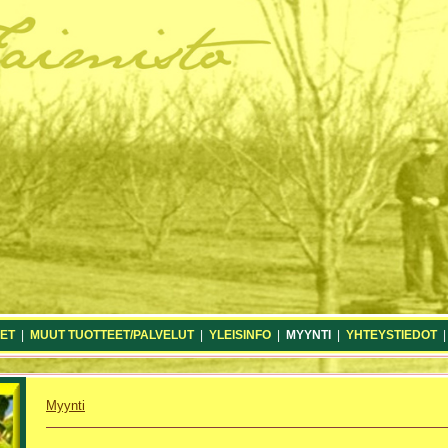
ET
|
MUUT TUOTTEET/PALVELUT
|
YLEISINFO
|
MYYNTI
|
YHTEYSTIEDOT
Myynti