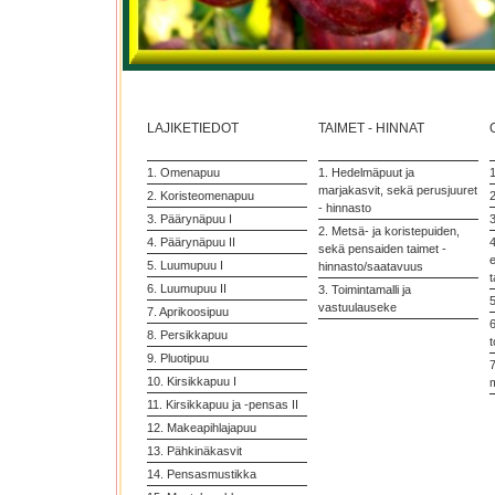
LAJIKETIEDOT
TAIMET - HINNAT
1. Omenapuu
1. Hedelmäpuut ja
marjakasvit, sekä perusjuuret
2. Koristeomenapuu
2
- hinnasto
3. Päärynäpuu I
3
2. Metsä- ja koristepuiden,
4. Päärynäpuu II
4
sekä pensaiden taimet -
5. Luumupuu I
hinnasto/saatavuus
t
6. Luumupuu II
3. Toimintamalli ja
vastuulauseke
7. Aprikoosipuu
6
8. Persikkapuu
t
9. Pluotipuu
7
10. Kirsikkapuu I
11. Kirsikkapuu ja -pensas II
12. Makeapihlajapuu
13. Pähkinäkasvit
14. Pensasmustikka