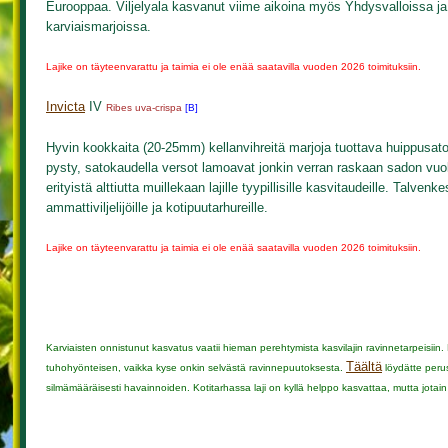
Eurooppaa. Viljelyala kasvanut viime aikoina myös Yhdysvalloissa ja 
karviaismarjoissa.
Lajike on täyteenvarattu ja taimia ei ole enää saatavilla vuoden 2026 toimituksiin.
Invicta
IV
Ribes uva-crispa
[B]
Hyvin kookkaita (20-25mm) kellanvihreitä marjoja tuottava huippusat
pysty, satokaudella versot lamoavat jonkin verran raskaan sadon vu
erityistä alttiutta muillekaan lajille tyypillisille kasvitaudeille. Talve
ammattiviljelijöille ja kotipuutarhureille.
Lajike on täyteenvarattu ja taimia ei ole enää saatavilla vuoden 2026 toimituksiin.
Karviaisten onnistunut kasvatus vaatii hieman perehtymista kasvilajin ravinnetarpeisiin.
Täältä
tuhohyönteisen, vaikka kyse onkin selvästä ravinnepuutoksesta.
löydätte peruso
silmämääräisesti havainnoiden. Kotitarhassa laji on kyllä helppo kasvattaa, mutta jotain k
....................................................................................................