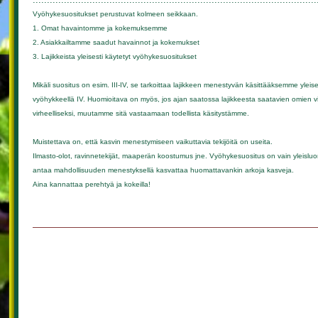
Vyöhykesuositukset perustuvat kolmeen seikkaan.
1. Omat havaintomme ja kokemuksemme
2. Asiakkailtamme saadut havainnot ja kokemukset
3. Lajikkeista yleisesti käytetyt vyöhykesuositukset
Mikäli suositus on esim. III-IV, se tarkoittaa lajikkeen menestyvän käsittääksemme yleis
vyöhykkeellä IV. Huomioitava on myös, jos ajan saatossa lajikkeesta saatavien omien 
virheelliseksi, muutamme sitä vastaamaan todellista käsitystämme.
Muistettava on, että kasvin menestymiseen vaikuttavia tekijöitä on useita.
Ilmasto-olot, ravinnetekijät, maaperän koostumus jne. Vyöhykesuositus on vain yleisluon
antaa mahdollisuuden menestyksellä kasvattaa huomattavankin arkoja kasveja.
Aina kannattaa perehtyä ja kokeilla!