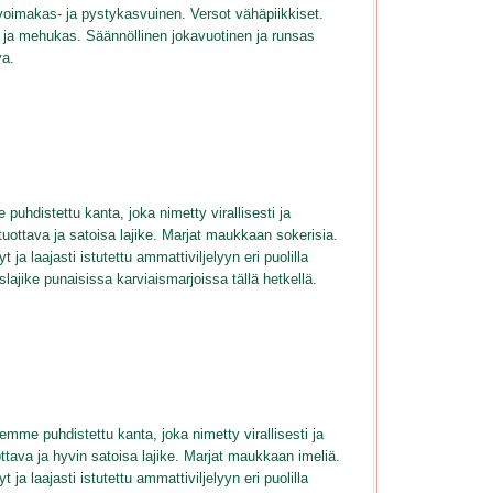
voimakas- ja pystykasvuinen. Versot vähäpiikkiset.
ä ja mehukas. Säännöllinen jokavuotinen ja runsas
va.
uhdistettu kanta, joka nimetty virallisesti ja
ottava ja satoisa lajike. Marjat maukkaan sokerisia.
ja laajasti istutettu ammattiviljelyyn eri puolilla
jike punaisissa karviaismarjoissa tällä hetkellä.
mme puhdistettu kanta, joka nimetty virallisesti ja
ttava ja hyvin satoisa lajike. Marjat maukkaan imeliä.
ja laajasti istutettu ammattiviljelyyn eri puolilla