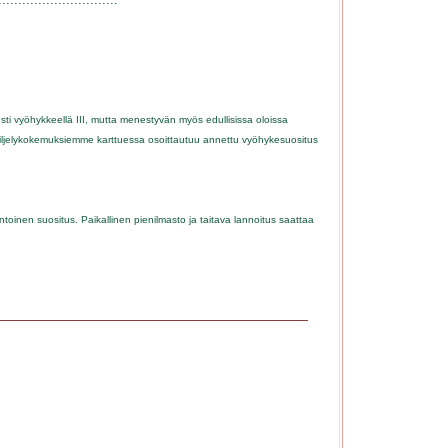
esti vyöhykkeellä III, mutta menestyvän myös edullisissa oloissa
viljelykokemuksiemme karttuessa osoittautuu annettu vyöhykesuositus
toinen suositus. Paikallinen pienilmasto ja taitava lannoitus saattaa