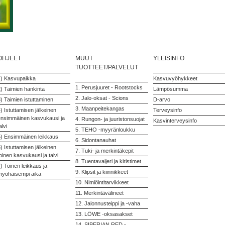
OHJEET
MUUT
YLEISINFO
TUOTTEET/PALVELUT
1) Kasvupaikka
Kasvuvyöhykkeet
1. Perusjuuret - Rootstocks
) Taimien hankinta
Lämpösumma
2. Jalo-oksat - Scions
) Taimien istuttaminen
D-arvo
3. Maanpeitekangas
) Istuttamisen jälkeinen
Terveysinfo
ensimmäinen kasvukausi ja
4. Rungon- ja juuristonsuojat
Kasvinterveysinfo
alvi
5. TEHO -myyränloukku
5) Ensimmäinen leikkaus
6. Sidontanauhat
) Istuttamisen jälkeinen
7. Tuki- ja merkintäkepit
oinen kasvukausi ja talvi
8. Tuentavaijeri ja kiristimet
) Toinen leikkaus ja
9. Klipsit ja kiinnikkeet
myöhäisempi aika
10. Nimiöintitarvikkeet
11. Merkintävälineet
12. Jalonnusteippi ja -vaha
13. LÖWE -oksasakset
14. SIBERIAN RED -