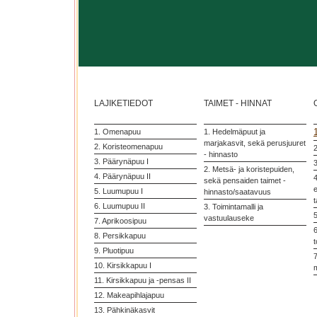
LAJIKETIEDOT
TAIMET - HINNAT
1. Omenapuu
1. Hedelmäpuut ja
marjakasvit, sekä perusjuuret
2. Koristeomenapuu
2
- hinnasto
3. Päärynäpuu I
3
2. Metsä- ja koristepuiden,
4. Päärynäpuu II
4
sekä pensaiden taimet -
5. Luumupuu I
hinnasto/saatavuus
t
6. Luumupuu II
3. Toimintamalli ja
vastuulauseke
7. Aprikoosipuu
6
8. Persikkapuu
t
9. Pluotipuu
7
10. Kirsikkapuu I
11. Kirsikkapuu ja -pensas II
12. Makeapihlajapuu
13. Pähkinäkasvit