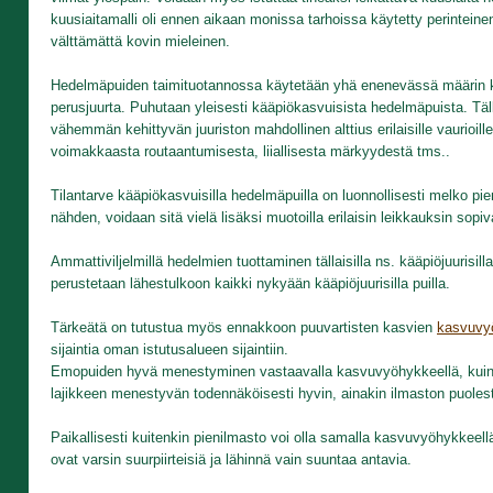
kuusiaitamalli oli ennen aikaan monissa tarhoissa käytetty perintein
välttämättä kovin mieleinen.
Hedelmäpuiden taimituotannossa käytetään yhä enenevässä määrin kas
perusjuurta. Puhutaan yleisesti kääpiökasvuisista hedelmäpuista. Tä
vähemmän kehittyvän juuriston mahdollinen alttius erilaisille vaurioi
voimakkaasta routaantumisesta, liiallisesta märkyydestä tms..
Tilantarve kääpiökasvuisilla hedelmäpuilla on luonnollisesti melko pie
nähden, voidaan sitä vielä lisäksi muotoilla erilaisin leikkauksin sopiv
Ammattiviljelmillä hedelmien tuottaminen tällaisilla ns. kääpiöjuurisill
perustetaan lähestulkoon kaikki nykyään kääpiöjuurisilla puilla.
Tärkeätä on tutustua myös ennakkoon puuvartisten kasvien
kasvuvyö
sijaintia oman istutusalueen sijaintiin.
Emopuiden hyvä menestyminen vastaavalla kasvuvyöhykkeellä, kuin oma
lajikkeen menestyvän todennäköisesti hyvin, ainakin ilmaston puolest
Paikallisesti kuitenkin pienilmasto voi olla samalla kasvuvyöhykkeellä
ovat varsin suurpiirteisiä ja lähinnä vain suuntaa antavia.