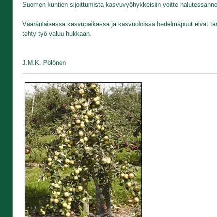
Suomen kuntien sijoittumista kasvuvyöhykkeisiin voitte halutessanne
Vääränlaisessa kasvupaikassa ja kasvuoloissa hedelmäpuut eivät tar
tehty työ valuu hukkaan.
J.M.K. Pölönen