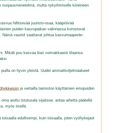
en suojausmenetelmä, mutta nykyihmiselle kiireineen
vua hillitsevää juuristo-osaa, kääpiöivää
llaisten puiden kasvupaikan valinnassa korostuvat
lle. Nämä vauriot saattavat johtua kasvumaaperän
ni. Mikäli puu kasvaa liian voimakkaasti tilaansa
aksi.
a puilla on hyvin yleistä. Uudet ammattiviljelmäalueet
hykkeisiin
ja vertailla taimiston käyttämien emopuiden
 aiottu istutusala sijaitsee, antaa aihetta päätellä
a, myös itsellä.
 toisaalla edullisempi, kuin toisaalla, joten vyöhykejaot