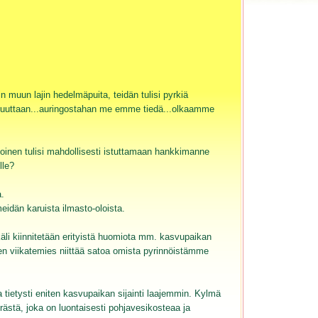
 muun lajin hedelmäpuita, teidän tulisi pyrkiä
uoruuttaan...auringostahan me emme tiedä...olkaamme
 toinen tulisi mahdollisesti istuttamaan hankkimanne
lle?
.
eidän karuista ilmasto-oloista.
äli kiinnitetään erityistä huomiota mm. kasvupaikan
lvien viikatemies niittää satoa omista pyrinnöistämme
a tietysti eniten kasvupaikan sijainti laajemmin. Kylmä
tä, joka on luontaisesti pohjavesikosteaa ja