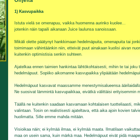
Ohjeita
1) Kasvupaikka
Istuta vielä se omenapuu, vaikka huomenna aurinko kuolee...
jotenkin näin tapaili aikanaan Juice laulunsa sanoissaan.
Mikäli olette päätynyt hankkimaan hedelmäpuita, omenapuita tai jonkin
toimimaan vähintäänkin niin, etteivät puut ainakaan kuolisi aivan n
kuitenkin optimistisia senkin suhteen.
Ajatelkaa ennen taimien hankintaa lähtökohtaisesti, mihin te tai joku
hedelmäpuut. Sopiiko aikomanne kasvupaikka ylipäätään hedelmäpui
Hedelmäpuut kasvavat maassamme menestymisalueensa äärilaidalla
Ne suosivat lämmintä kasvupaikkaa, eivätkä välittäisi erityisemmin m
Täällä ne kuitenkin saadaan kasvamaan kohtalaisen tuotteliaasti, mik
valintaan. Tosin on realistisesti ajateltava, että aika ajoin kovien ta
huolimatta. Sille emme mahda mitään.
Visioikaa näin; ei kylmää ilmaa, ei kylmää maata. Ilmatilaan vaikutta
maa on usein sama, kuin märkä maa. Hedelmäpuut eivät pidä maaperäs