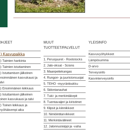
OHJEET
MUUT
YLEISINFO
TUOTTEET/PALVELUT
1) Kasvupaikka
Kasvuvyöhykkeet
1. Perusjuuret - Rootstocks
Lämpösumma
) Taimien hankinta
2. Jalo-oksat - Scions
D-arvo
) Taimien istuttaminen
3. Maanpeitekangas
Terveysinfo
) Istuttamisen jälkeinen
ensimmäinen kasvukausi ja
4. Rungon- ja juuristonsuojat
Kasvinterveysinfo
alvi
5. TEHO -myyränloukku
5) Ensimmäinen leikkaus
6. Sidontanauhat
) Istuttamisen jälkeinen
7. Tuki- ja merkintäkepit
oinen kasvukausi ja talvi
8. Tuentavaijeri ja kiristimet
) Toinen leikkaus ja
9. Klipsit ja kiinnikkeet
myöhäisempi aika
10. Nimiöintitarvikkeet
11. Merkintävälineet
12. Jalonnusteippi ja -vaha