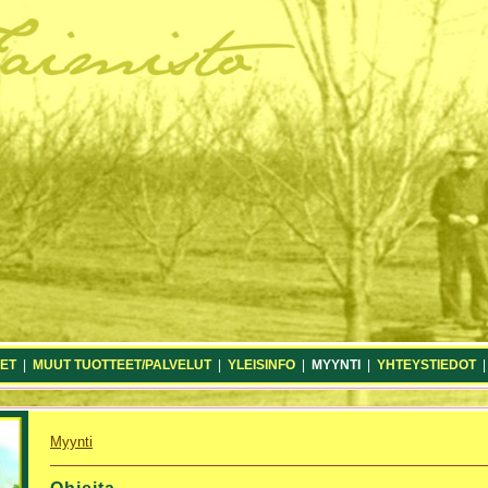
ET
|
MUUT TUOTTEET/PALVELUT
|
YLEISINFO
|
MYYNTI
|
YHTEYSTIEDOT
Myynti