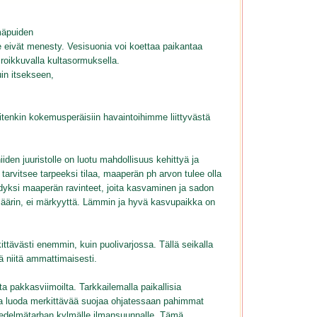
mäpuiden
 eivät menesty. Vesisuonia voi koettaa paikantaa
roikkuvalla kultasormuksella.
uin itsekseen,
itenkin kokemusperäisiin havaintoihimme liittyvästä
den juuristolle on luotu mahdollisuus kehittyä ja
 tarvitsee tarpeeksi tilaa, maaperän ph arvon tulee olla
ödyksi maaperän ravinteet, joita kasvaminen ja sadon
a määrin, ei märkyyttä. Lämmin ja hyvä kasvupaikka on
tävästi enemmin, kuin puolivarjossa. Tällä seikalla
ä niitä ammattimaisesti.
ta pakkasviimoilta. Tarkkailemalla paikallisia
aa luoda merkittävää suojaa ohjatessaan pahimmat
 hedelmätarhan kylmälle ilmansuunnalle. Tämä