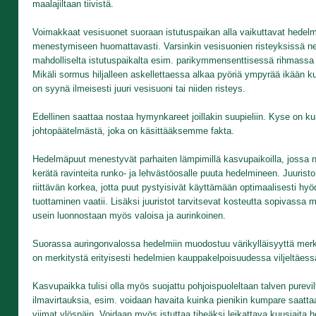
maalajiltaan tiivistä.
Voimakkaat vesisuonet suoraan istutuspaikan alla vaikuttavat hedel
menestymiseen huomattavasti. Varsinkin vesisuonien risteyksissä ne
mahdolliselta istutuspaikalta esim. parikymmensenttisessä rihmassa 
Mikäli sormus hiljalleen askellettaessa alkaa pyöriä ympyrää ikään k
on syynä ilmeisesti juuri vesisuoni tai niiden risteys.
Edellinen saattaa nostaa hymynkareet joillakin suupieliin. Kyse on ku
johtopäätelmästä, joka on käsittääksemme fakta.
Hedelmäpuut menestyvät parhaiten lämpimillä kasvupaikoilla, jossa nii
kerätä ravinteita runko- ja lehvästöosalle puuta hedelmineen. Juuristo
riittävän korkea, jotta puut pystyisivät käyttämään optimaalisesti hy
tuottaminen vaatii. Lisäksi juuristot tarvitsevat kosteutta sopivass
usein luonnostaan myös valoisa ja aurinkoinen.
Suorassa auringonvalossa hedelmiin muodostuu värikylläisyyttä merkit
on merkitystä erityisesti hedelmien kauppakelpoisuudessa viljeltäess
Kasvupaikka tulisi olla myös suojattu pohjoispuoleltaan talven purevil
ilmavirtauksia, esim. voidaan havaita kuinka pienikin kumpare saatt
viimat ylöspäin. Voidaan myös istuttaa tiheäksi leikattava kuusiaita