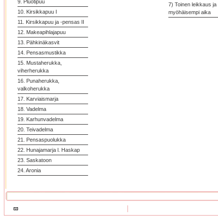
9. Pluotipuu
7) Toinen leikkaus ja
10. Kirsikkapuu I
myöhäisempi aika
11. Kirsikkapuu ja -pensas II
12. Makeapihlajapuu
13. Pähkinäkasvit
14. Pensasmustikka
15. Mustaherukka,
viherherukka
16. Punaherukka,
valkoherukka
17. Karviaismarja
18. Vadelma
19. Karhunvadelma
20. Teivadelma
21. Pensaspuolukka
22. Hunajamarja l. Haskap
23. Saskatoon
24. Aronia