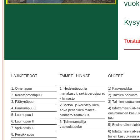
vuok
Kysy
Toista
LAJIKETIEDOT
TAIMET - HINNAT
OHJEET
1. Omenapuu
1. Hedelmäpuut ja
1) Kasvupaikka
marjakasvit, sekä perusjuuret
2. Koristeomenapuu
2) Taimien hankinta
- hinnasto
3. Päärynäpuu I
3) Taimien istuttamin
2. Metsä- ja koristepuiden,
4. Päärynäpuu II
4) Istuttamisen jälke
sekä pensaiden taimet -
ensimmäinen kasvuka
5. Luumupuu I
hinnasto/saatavuus
talvi
6. Luumupuu II
3. Toimintamalli ja
5) Ensimmäinen leik
vastuulauseke
7. Aprikoosipuu
6) Istuttamisen jälke
8. Persikkapuu
toinen kasvukausi ja 