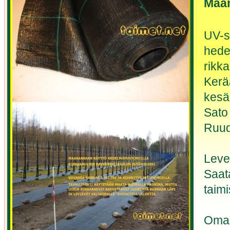
Maan
UV-s
hede
rikka
Kerä
kesäi
Sato
Ruud
Leve
Saata
taimi
Omas