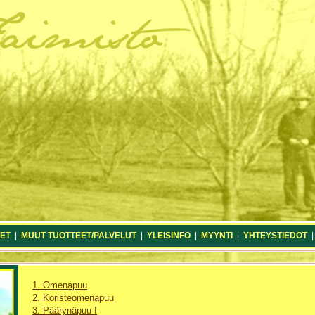
ET
|
MUUT TUOTTEET/PALVELUT
|
YLEISINFO
|
MYYNTI
|
YHTEYSTIEDOT
1. Omenapuu
2. Koristeomenapuu
3. Päärynäpuu I