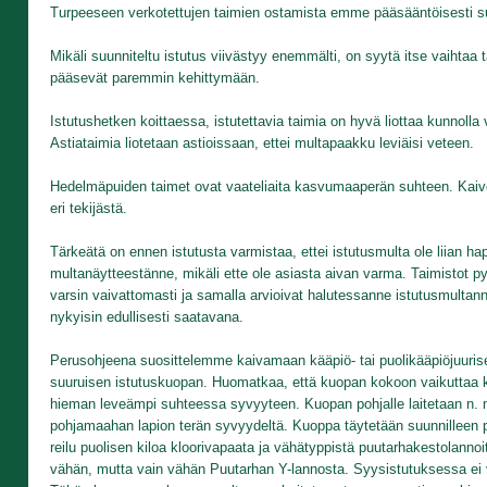
Turpeeseen verkotettujen taimien ostamista emme pääsääntöisesti su
Mikäli suunniteltu istutus viivästyy enemmälti, on syytä itse vaihtaa
pääsevät paremmin kehittymään.
Istutushetken koittaessa, istutettavia taimia on hyvä liottaa kunnoll
Astiataimia liotetaan astioissaan, ettei multapaakku leviäisi veteen.
Hedelmäpuiden taimet ovat vaateliaita kasvumaaperän suhteen. Kaiv
eri tekijästä.
Tärkeätä on ennen istutusta varmistaa, ettei istutusmulta ole liian 
multanäytteestänne, mikäli ette ole asiasta aivan varma. Taimistot p
varsin vaivattomasti ja samalla arvioivat halutessanne istutusmultann
nykyisin edullisesti saatavana.
Perusohjeena suosittelemme kaivamaan kääpiö- tai puolikääpiöjuurise
suuruisen istutuskuopan. Huomatkaa, että kuopan kokoon vaikuttaa ku
hieman leveämpi suhteessa syvyyteen. Kuopan pohjalle laitetaan n. n
pohjamaahan lapion terän syvyydeltä. Kuoppa täytetään suunnilleen pu
reilu puolisen kiloa kloorivapaata ja vähätyppistä puutarhakestolanno
vähän, mutta vain vähän Puutarhan Y-lannosta. Syysistutuksessa ei v