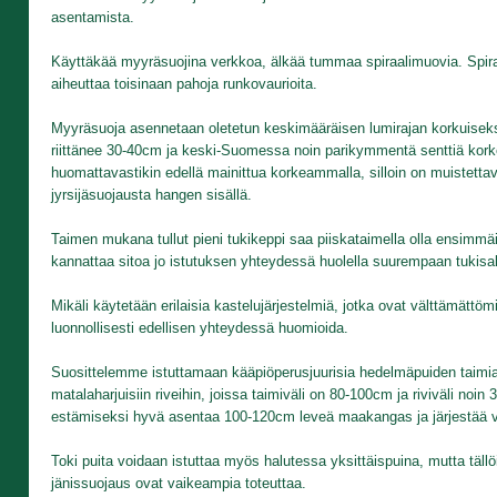
asentamista.
Käyttäkää myyräsuojina verkkoa, älkää tummaa spiraalimuovia. Spi
aiheuttaa toisinaan pahoja runkovaurioita.
Myyräsuoja asennetaan oletetun keskimääräisen lumirajan korkuiseks
riittänee 30-40cm ja keski-Suomessa noin parikymmentä senttiä korke
huomattavastikin edellä mainittua korkeammalla, silloin on muistettav
jyrsijäsuojausta hangen sisällä.
Taimen mukana tullut pieni tukikeppi saa piiskataimella olla ensimm
kannattaa sitoa jo istutuksen yhteydessä huolella suurempaan tukisa
Mikäli käytetään erilaisia kastelujärjestelmiä, jotka ovat välttämät
luonnollisesti edellisen yhteydessä huomioida.
Suosittelemme istuttamaan kääpiöperusjuurisia hedelmäpuiden taimia
matalaharjuisiin riveihin, joissa taimiväli on 80-100cm ja riviväli noi
estämiseksi hyvä asentaa 100-120cm leveä maakangas ja järjestää v
Toki puita voidaan istuttaa myös halutessa yksittäispuina, mutta tällö
jänissuojaus ovat vaikeampia toteuttaa.