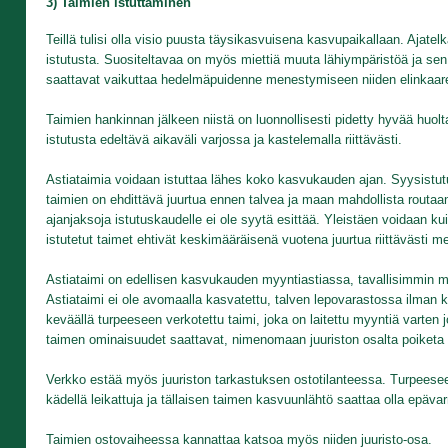
3) Taimien istuttaminen
Teillä tulisi olla visio puusta täysikasvuisena kasvupaikallaan. Ajatel
istutusta. Suositeltavaa on myös miettiä muuta lähiympäristöä ja sen 
saattavat vaikuttaa hedelmäpuidenne menestymiseen niiden elinkaar
Taimien hankinnan jälkeen niistä on luonnollisesti pidetty hyvää huolta
istutusta edeltävä aikaväli varjossa ja kastelemalla riittävästi.
Astiataimia voidaan istuttaa lähes koko kasvukauden ajan. Syysistu
taimien on ehdittävä juurtua ennen talvea ja maan mahdollista routaan
ajanjaksoja istutuskaudelle ei ole syytä esittää. Yleistäen voidaan ku
istutetut taimet ehtivät keskimääräisenä vuotena juurtua riittäväst
Astiataimi on edellisen kasvukauden myyntiastiassa, tavallisimmin mu
Astiataimi ei ole avomaalla kasvatettu, talven lepovarastossa ilman k
keväällä turpeeseen verkotettu taimi, joka on laitettu myyntiä varten
taimen ominaisuudet saattavat, nimenomaan juuriston osalta poiketa m
Verkko estää myös juuriston tarkastuksen ostotilanteessa. Turpeeseen
kädellä leikattuja ja tällaisen taimen kasvuunlähtö saattaa olla epävar
Taimien ostovaiheessa kannattaa katsoa myös niiden juuristo-osa.