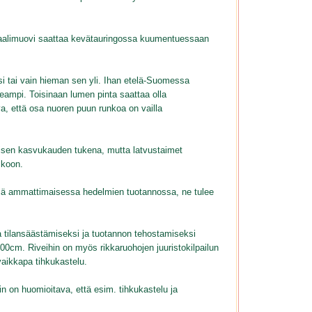
raalimuovi saattaa kevätauringossa kuumentuessaan
i tai vain hieman sen yli. Ihan etelä-Suomessa
ampi. Toisinaan lumen pinta saattaa olla
a, että osa nuoren puun runkoa on vailla
äisen kasvukauden tukena, mutta latvustaimet
lkoon.
tömiä ammattimaisessa hedelmien tuotannossa, ne tulee
 tilansäästämiseksi ja tuotannon tehostamiseksi
n 300cm. Riveihin on myös rikkaruohojen juuristokilpailun
aikkapa tihkukastelu.
in on huomioitava, että esim. tihkukastelu ja