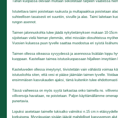
Tähän kuopassa olevaan multaan sekoitetaan tarpeen vaatiessa hiema
Istutettava taimi poistetaan ruukusta ja multapaakkua poistetaan alaos
suhteellisen tasaisesti eri suuntiin, sivuille ja alas. Taimi laitetaan 
rungon asennot.
Taimen jalonnuskohta tulee jäädä nykytietämyksen mukaan 10-15cm 
sijoitetaan vielä hieman ylemmäs, ettei missään olosuhteissa myöh
Vuosien kuluessa puun tyvelle saattaa muodostua eri syistä lisähumus
Taimen ollessa oikeassa syvyydessä ja asennossa lisätään loppu hyväl
kuoppaan. Kastellaan taimea istutuskuopassaan hiljalleen imeyttäen k
Kasteluveden ollessa imeytynyt, tiivistetään vain vähäistä voimaa kä
istutuskohta siten, että vesi ei pääse jäämään taimen tyvelle. Voidaa
ensimmäisen kasvukauden ajaksi, tämä kuitenkin tulee ehdottomasti t
Tässä vaiheessa on myös syytä tarkastaa onko taimella ns. villiverso
villiversoja havaitaan, ne poistetaan. Paljon käyttämällämme omenapu
punertavia.
Lopuksi asetetaan taimelle tukisalko valmiiksi n.15 cm:n etäisyydell
korkuisena. Myyräsuojan sisään jäävät mahdolliset kasvuverson alut