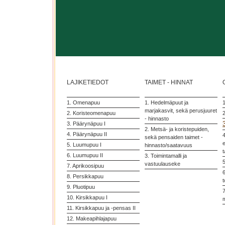
LAJIKETIEDOT
TAIMET - HINNAT
1. Omenapuu
1. Hedelmäpuut ja
marjakasvit, sekä perusjuuret
2. Koristeomenapuu
2
- hinnasto
3. Päärynäpuu I
2. Metsä- ja koristepuiden,
4. Päärynäpuu II
4
sekä pensaiden taimet -
5. Luumupuu I
hinnasto/saatavuus
t
6. Luumupuu II
3. Toimintamalli ja
vastuulauseke
7. Aprikoosipuu
6
8. Persikkapuu
t
9. Pluotipuu
7
10. Kirsikkapuu I
11. Kirsikkapuu ja -pensas II
12. Makeapihlajapuu