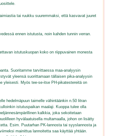
osittele.
 taimiastia tai ruukku suuremmaksi, että kasvavat juuret
a vedessä ennen istutusta, noin kahden tunnin verran.
ettavan istutuskuopan koko on riippuvainen monesta
hapanta. Suoritamme tarvittaessa maa-analyysin
ystyvät yleensä suorittamaan tällaisen pika-analyysin
e yleisesti. Myös tee-se-itse PH-pikatestereitä on
lle hedelmäpuun taimelle vähintäänkin n.50 litran
lloinkin istutuspaikan maalaji. Kuoppa tulee olla
eljännesämpärillinen kalkkia, joka sekoitetaan
olilleen hyvälaatuisella multamaalla, johon on lisätty
itetta. Esim. Puutarhan PK-lannosta tai syyslannosta ja
iimeksi mainittua lannoitetta saa käyttää yhtään.