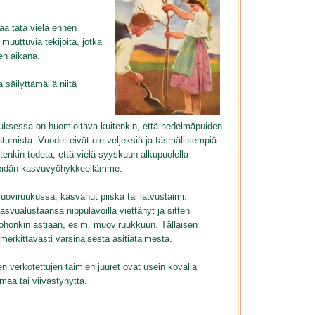
kaa tätä vielä ennen
muuttuvia tekijöitä, jotka
en aikana.
 säilyttämällä niitä
tuksessa on huomioitava kuitenkin, että hedelmäpuiden
tumista. Vuodet eivät ole veljeksiä ja täsmällisempiä
itenkin todeta, että vielä syyskuun alkupuolella
i meidän kasvuvyöhykkeellämme.
oviruukussa, kasvanut piiska tai latvustaimi.
asvualustaansa nippulavoilla viettänyt ja sitten
 johonkin astiaan, esim. muoviruukkuun. Tällaisen
erkittävästi varsinaisesta asitiataimesta.
 verkotettujen taimien juuret ovat usein kovalla
maa tai viivästynyttä.