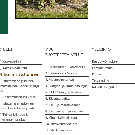
OHJEET
MUUT
YLEISINFO
TUOTTEET/PALVELUT
1) Kasvupaikka
Kasvuvyöhykkeet
1. Perusjuuret - Rootstocks
) Taimien hankinta
Lämpösumma
2. Jalo-oksat - Scions
3) Taimien istuttaminen
D-arvo
3. Maanpeitekangas
Terveysinfo
) Istuttamisen jälkeinen
ensimmäinen kasvukausi ja
4. Rungon- ja juuristonsuojat
Kasvinterveysinfo
alvi
5. TEHO -myyränloukku
5) Ensimmäinen leikkaus
6. Sidontanauhat
) Istuttamisen jälkeinen
7. Tuki- ja merkintäkepit
oinen kasvukausi ja talvi
8. Tuentavaijeri ja kiristimet
) Toinen leikkaus ja
9. Klipsit ja kiinnikkeet
myöhäisempi aika
10. Nimiöintitarvikkeet
11. Merkintävälineet