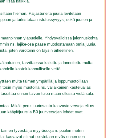
n lisää kalkkia.
iltaan hieman. Paljastuneita juuria levitetään
kuoppaan ja tarkistetaan istutussyvyys, sekä juurien ja
maanpinnan yläpuolelle. Yhdysvalloissa jalonnuskohta
emmin ns. lajike-osa pääse muodostamaan omia juuria.
ta, joten varotoimi on täysin aiheellinen.
aatuinen, tarvittaessa kalkittu ja lannoitettu multa
ahdella kastelukannullisella vettä.
yttäen multa taimen ympärillä ja loppumuotoillaan
n tosin myös muotoilla ns. väliaikainen kasteluallas
asoittaa ennen talven tuloa maan ollessa vielä sula.
ntaa. Mikäli perusjuuriosasta kasvavia versoja eli ns.
un kääpiöjuurella B9 juuriversojen lehdet ovat
e taimen tyvestä ja myyräsuoja n. puolen metrin
 tai kasvavat silmut poistetaan myös ennen sen