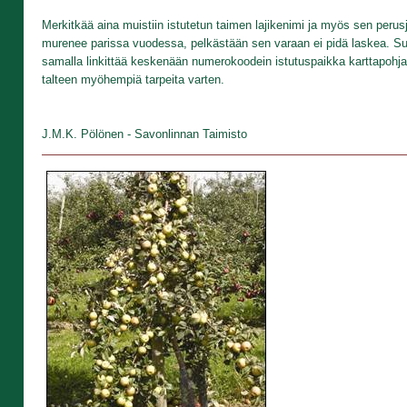
Merkitkää aina muistiin istutetun taimen lajikenimi ja myös sen perusj
murenee parissa vuodessa, pelkästään sen varaan ei pidä laskea. Suos
samalla linkittää keskenään numerokoodein istutuspaikka karttapohja
talteen myöhempiä tarpeita varten.
J.M.K. Pölönen - Savonlinnan Taimisto