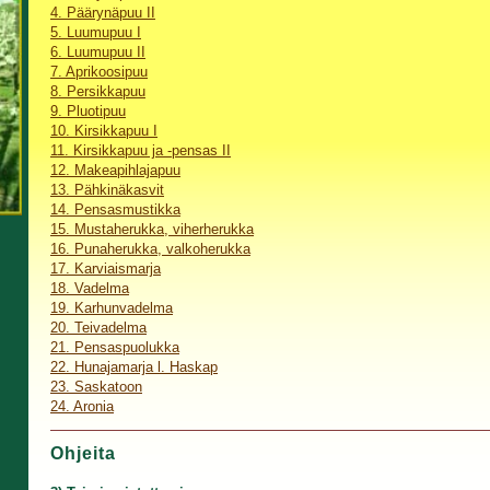
4. Päärynäpuu II
5. Luumupuu I
6. Luumupuu II
7. Aprikoosipuu
8. Persikkapuu
9. Pluotipuu
10. Kirsikkapuu I
11. Kirsikkapuu ja -pensas II
12. Makeapihlajapuu
13. Pähkinäkasvit
14. Pensasmustikka
15. Mustaherukka, viherherukka
16. Punaherukka, valkoherukka
17. Karviaismarja
18. Vadelma
19. Karhunvadelma
20. Teivadelma
21. Pensaspuolukka
22. Hunajamarja l. Haskap
23. Saskatoon
24. Aronia
Ohjeita