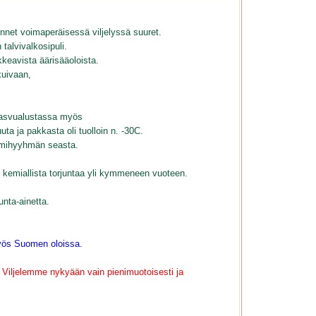
nnet voimaperäisessä viljelyssä suuret.
talvivalkosipuli.
kkeavista äärisääoloista.
kuivaan,
kasvualustassa myös
uta ja pakkasta oli tuolloin n. -30C.
Lumihyyhmän seasta.
kemiallista torjuntaa yli kymmeneen vuoteen.
nta-ainetta.
myös Suomen oloissa.
y. Viljelemme nykyään vain pienimuotoisesti ja