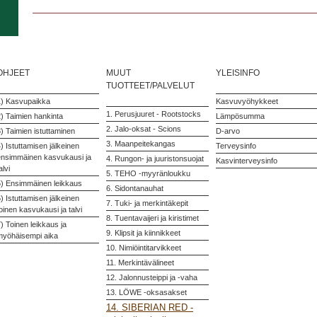
OHJEET
MUUT
YLEISINFO
TUOTTEET/PALVELUT
1) Kasvupaikka
Kasvuvyöhykkeet
1. Perusjuuret - Rootstocks
) Taimien hankinta
Lämpösumma
2. Jalo-oksat - Scions
) Taimien istuttaminen
D-arvo
3. Maanpeitekangas
) Istuttamisen jälkeinen
Terveysinfo
ensimmäinen kasvukausi ja
4. Rungon- ja juuristonsuojat
Kasvinterveysinfo
alvi
5. TEHO -myyränloukku
5) Ensimmäinen leikkaus
6. Sidontanauhat
) Istuttamisen jälkeinen
7. Tuki- ja merkintäkepit
oinen kasvukausi ja talvi
8. Tuentavaijeri ja kiristimet
) Toinen leikkaus ja
9. Klipsit ja kiinnikkeet
myöhäisempi aika
10. Nimiöintitarvikkeet
11. Merkintävälineet
12. Jalonnusteippi ja -vaha
13. LÖWE -oksasakset
14. SIBERIAN RED -