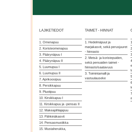
LAJIKETIEDOT
TAIMET - HINNAT
1. Omenapuu
1. Hedelmäpuut ja
marjakasvit, sekä perusjuuret
2. Koristeomenapuu
2
- hinnasto
3. Päärynäpuu I
3
2. Metsä- ja koristepuiden,
4. Päärynäpuu II
4
sekä pensaiden taimet -
5. Luumupuu I
hinnasto/saatavuus
t
6. Luumupuu II
3. Toimintamalli ja
vastuulauseke
7. Aprikoosipuu
6
8. Persikkapuu
t
9. Pluotipuu
7
10. Kirsikkapuu I
11. Kirsikkapuu ja -pensas II
12. Makeapihlajapuu
13. Pähkinäkasvit
14. Pensasmustikka
15. Mustaherukka,