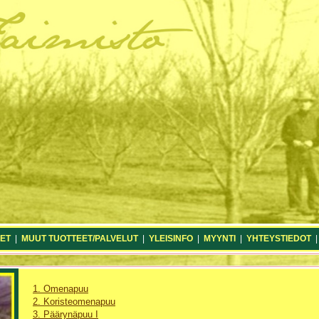
ET
|
MUUT TUOTTEET/PALVELUT
|
YLEISINFO
|
MYYNTI
|
YHTEYSTIEDOT
1. Omenapuu
2. Koristeomenapuu
3. Päärynäpuu I