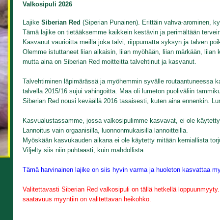
Valkosipuli 2026
Lajike
Siberian Red
(Siperian Punainen). Erittäin vahva-arominen, ky
Tämä lajike on tietääksemme kaikkein kestävin ja perimältään tervein 
Kasvanut vaurioitta meillä joka talvi, riippumatta syksyn ja talven poi
Olemme istuttaneet liian aikaisin, liian myöhään, liian märkään, liian 
mutta aina on Siberian Red moitteitta talvehtinut ja kasvanut.
Talvehtiminen läpimärässä ja myöhemmin syvälle routaantuneessa 
talvella 2015/16 sujui vahingoitta. Maa oli lumeton puoliväliin tammiku
Siberian Red nousi keväällä 2016 tasaisesti, kuten aina ennenkin. 
Kasvualustassamme, jossa valkosipulimme kasvavat, ei ole käytetty 
Lannoitus vain orgaanisilla, luonnonmukaisilla lannoitteilla.
Myöskään kasvukauden aikana ei ole käytetty mitään kemiallista torju
Viljelty siis niin puhtaasti, kuin mahdollista.
Tämä harvinainen lajike on siis hyvin varma ja huoleton kasvattaa 
Valitettavasti Siberian Red valkosipuli on tällä hetkellä loppuunmyyt
saatavuus myyntiin on valitettavan heikohko.