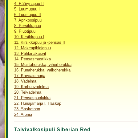
4. Päärynäpuu II
5. Luumupuu I
6. Luumupuu II
7. Aprikoosipuu
8. Persikkapuu
9. Pluotipuu
10. Kirsikkapuu I
11. Kirsikkapuu ja -pensas II
12. Makeapihlajapuu
13. Pähkinäkasvit
14. Pensasmustikka
15. Mustaherukka, viherherukka
16. Punaherukka, valkoherukka
17. Karviaismarja
18. Vadelma
19. Karhunvadelma
20. Teivadelma
21. Pensaspuolukka
22. Hunajamarja l. Haskap
23. Saskatoon
24. Aronia
Talvivalkosipuli Siberian Red