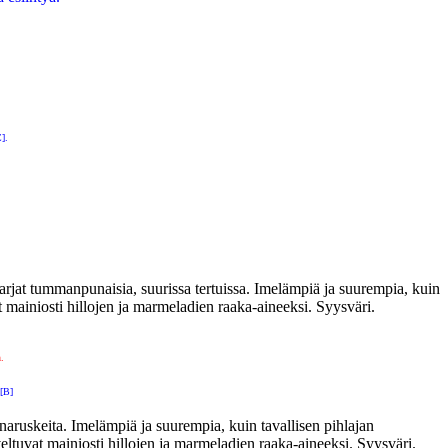
].
jat tummanpunaisia, suurissa tertuissa. Imelämpiä ja suurempia, kuin
at mainiosti hillojen ja marmeladien raaka-aineeksi. Syysväri.
n.
[B]
ruskeita. Imelämpiä ja suurempia, kuin tavallisen pihlajan
eltuvat mainiosti hillojen ja marmeladien raaka-aineeksi. Syysväri.