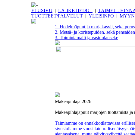
ETUSIVU
|
LAJIKETIEDOT
|
TAIMET - HINN
TUOTTEET/PALVELUT
|
YLEISINFO
|
MYYN
1. Hedelmäpuut ja marjakasvit, sekä perus
2. Metsä- ja koristepuiden, sekä pensaiden
3. Toimintamalli ja vastuulauseke
Makeapihlaja 2026
Makeapihlajapuut marjojen tuottamista ja 
Taimiamme on ennakkotilattavissa erillisen
sivustollamme vuosittain n. Itsenäisyyspäi
ajantasaisena, mutta päivitysviivettä saatta