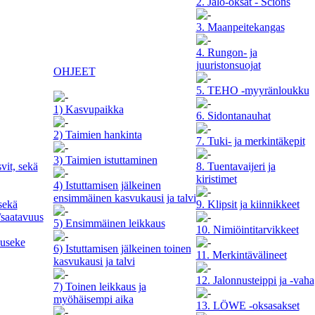
2. Jalo-oksat - Scions
3. Maanpeitekangas
4. Rungon- ja
juuristonsuojat
OHJEET
5. TEHO -myyränloukku
1) Kasvupaikka
6. Sidontanauhat
2) Taimien hankinta
7. Tuki- ja merkintäkepit
3) Taimien istuttaminen
vit, sekä
8. Tuentavaijeri ja
kiristimet
4) Istuttamisen jälkeinen
ensimmäinen kasvukausi ja talvi
sekä
9. Klipsit ja kiinnikkeet
/saatavuus
5) Ensimmäinen leikkaus
10. Nimiöintitarvikkeet
auseke
6) Istuttamisen jälkeinen toinen
11. Merkintävälineet
kasvukausi ja talvi
12. Jalonnusteippi ja -vaha
7) Toinen leikkaus ja
myöhäisempi aika
13. LÖWE -oksasakset