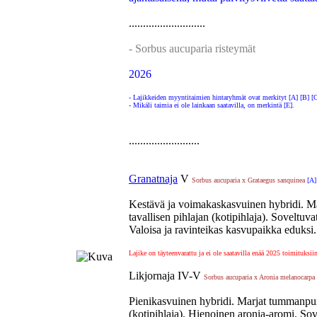
...........................
- Sorbus aucuparia risteymät
2026
- Lajikkeiden myyntitaimien hintaryhmät ovat merkityt [A] [B] [C
- Mikäli taimia ei ole lainkaan saatavilla, on merkintä [E].
.........................
Granatnaja
V
Sorbus aucuparia x Grataegus sanquinea
[A]
Kestävä ja voimakaskasvuinen hybridi. Mar
tavallisen pihlajan (kotipihlaja). Soveltuv
Valoisa ja ravinteikas kasvupaikka eduksi.
Lajike on täyteenvarattu ja ei ole saatavilla enää 2025 toimituksii
Likjornaja IV-V
Sorbus aucuparia x Aronia melanocarpa
Pienikasvuinen hybridi. Marjat tummanpuna
(kotipihlaja). Hienoinen aronia-aromi. Sov