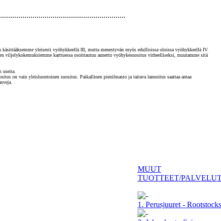
................................................................
än käsittääksemme yleisesti vyöhykkeellä III, mutta menestyvän myös edullisissa oloissa vyöhykkeellä IV.
ien viljelykokemuksiemme karttuessa osoittautuu annettu vyöhykesuositus virheelliseksi, muutamme sitä
 useita.
itus on vain yleisluontoinen suositus. Paikallinen pienilmasto ja taitava lannoitus saattaa antaa
sveja.
MUUT
TUOTTEET/PALVELU
1. Perusjuuret - Rootstock