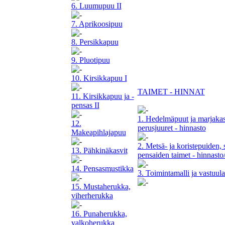
6. Luumupuu II
7. Aprikoosipuu
8. Persikkapuu
9. Pluotipuu
10. Kirsikkapuu I
TAIMET - HINNAT
11. Kirsikkapuu ja -
pensas II
1. Hedelmäpuut ja marjakas
12.
perusjuuret - hinnasto
Makeapihlajapuu
2. Metsä- ja koristepuiden, 
13. Pähkinäkasvit
pensaiden taimet - hinnasto
14. Pensasmustikka
3. Toimintamalli ja vastuul
15. Mustaherukka,
viherherukka
16. Punaherukka,
valkoherukka