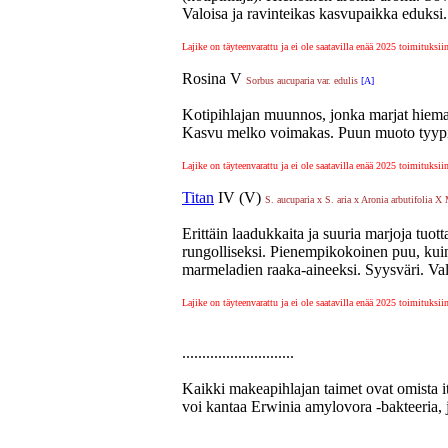
Valoisa ja ravinteikas kasvupaikka eduks
Lajike on täyteenvarattu ja ei ole saatavilla enää 2025 toimituksii
Rosina V
Sorbus aucuparia var. edulis
[A]
Kotipihlajan muunnos, jonka marjat hiema
Kasvu melko voimakas. Puun muoto tyypilli
Lajike on täyteenvarattu ja ei ole saatavilla enää 2025 toimituksii
Titan
IV (V)
S. aucuparia x S. aria x Aronia arbutifolia
Erittäin laadukkaita ja suuria marjoja tuo
rungolliseksi. Pienempikokoinen puu, kuin 
marmeladien raaka-aineeksi. Syysväri. Val
Lajike on täyteenvarattu ja ei ole saatavilla enää 2025 toimituksii
............................
Kaikki makeapihlajan taimet ovat omista i
voi kantaa Erwinia amylovora -bakteeria, j