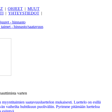
AT
|
OHJEET
|
MUUT
TI
|
YHTEYSTIEDOT
|
juuret - hinnasto
 taimet - hinnasto/saatavuus
nauttimista varten
 myyntitaimien saatavuusluettelon mukaisesti. Luettelo on esillä
vän vaiheilta huhtikuun puoliväliin. Pyrimme pitämään luetteloa
a esiintyä.