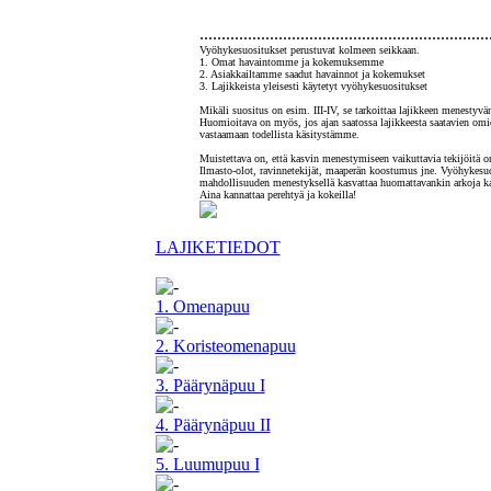
..................................................................
Vyöhykesuositukset perustuvat kolmeen seikkaan.
1. Omat havaintomme ja kokemuksemme
2. Asiakkailtamme saadut havainnot ja kokemukset
3. Lajikkeista yleisesti käytetyt vyöhykesuositukset
Mikäli suositus on esim. III-IV, se tarkoittaa lajikkeen menestyv
Huomioitava on myös, jos ajan saatossa lajikkeesta saatavien om
vastaamaan todellista käsitystämme.
Muistettava on, että kasvin menestymiseen vaikuttavia tekijöitä on
Ilmasto-olot, ravinnetekijät, maaperän koostumus jne. Vyöhykesuos
mahdollisuuden menestyksellä kasvattaa huomattavankin arkoja ka
Aina kannattaa perehtyä ja kokeilla!
LAJIKETIEDOT
1. Omenapuu
2. Koristeomenapuu
3. Päärynäpuu I
4. Päärynäpuu II
5. Luumupuu I