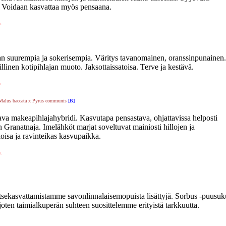
i. Voidaan kasvattaa myös pensaana.
n.
n suurempia ja sokerisempia. Väritys tavanomainen, oranssinpunainen.
nen kotipihlajan muoto. Jaksottaissatoisa. Terve ja kestävä.
n.
 X Malus baccata x Pyrus communis
[B]
ttava makeapihlajahybridi. Kasvutapa pensastava, ohjattavissa helposti
Granatnaja. Imelähköt marjat soveltuvat mainiosti hillojen ja
oisa ja ravinteikas kasvupaikka.
n.
tsekasvattamistamme savonlinnalaisemopuista lisättyjä. Sorbus -puusuk
oten taimialkuperän suhteen suosittelemme erityistä tarkkuutta.