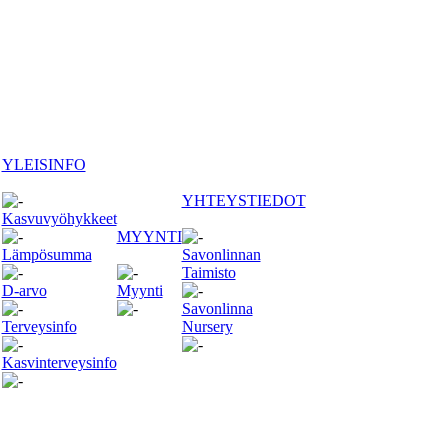
YLEISINFO
YHTEYSTIEDOT
Kasvuvyöhykkeet
MYYNTI
Lämpösumma
Savonlinnan
Taimisto
D-arvo
Myynti
Savonlinna
Terveysinfo
Nursery
Kasvinterveysinfo