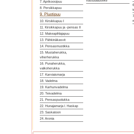
vastuulauseke
7. Aprikoosipuu
6
8. Persikkapuu
t
9. Pluotipuu
7
10. Kirsikkapuu I
11. Kirsikkapuu ja -pensas II
12. Makeapihlajapuu
13. Pähkinäkasvit
14. Pensasmustikka
15. Mustaherukka,
viherherukka
16. Punaherukka,
valkoherukka
17. Karviaismarja
18. Vadelma
19. Karhunvadelma
20. Teivadelma
21. Pensaspuolukka
22. Hunajamarja l. Haskap
23. Saskatoon
24. Aronia