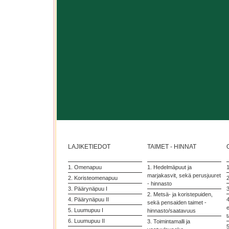
LAJIKETIEDOT
TAIMET - HINNAT
1. Omenapuu
1. Hedelmäpuut ja
marjakasvit, sekä perusjuuret
2. Koristeomenapuu
2
- hinnasto
3. Päärynäpuu I
3
2. Metsä- ja koristepuiden,
4. Päärynäpuu II
4
sekä pensaiden taimet -
5. Luumupuu I
hinnasto/saatavuus
t
6. Luumupuu II
3. Toimintamalli ja