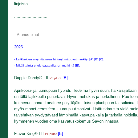
linjoista.
...........................
- Prunus pluot
2026
- Lajikkeiden myyntitaimien hintaryhmät ovat merkityt [A] [B] [C].
- Mikäli taimia ei ole saatavilla, on merkintä [E].
Dapple Dandy® I-II
[B]
Pr. pluot
Aprikoosi- ja luumupuun hybridi. Hedelmä hyvin suuri, halkaisijaltaa
on tällä lajikkeella punertava. Hyvin mehukas ja herkullinen. Puu luo
kolmevuotiaana. Tarvitsee pölyttäjäksi toisen pluotipuun tai salicin
myös monet cerasifera -luumupuut sopivat. Lisätutkimusta vielä meidä
talvehtivan tyydyttävästi lämpimällä kasvupaikalla ja tarkalla hoidolla
kymmenen vuoden oma kasvatuskokemus Savonlinnassa.
Flavor King® I-II
[E]
Pr. pluot