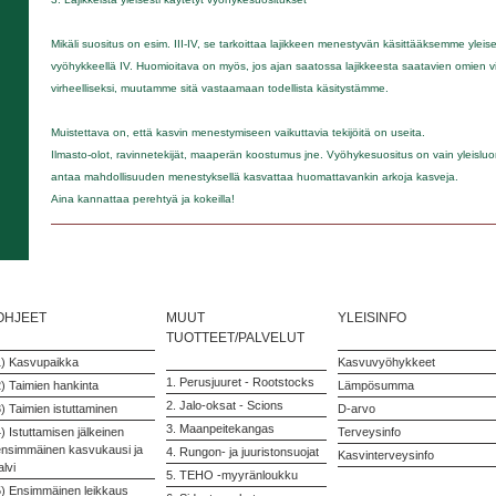
Mikäli suositus on esim. III-IV, se tarkoittaa lajikkeen menestyvän käsittääksemme yleis
vyöhykkeellä IV. Huomioitava on myös, jos ajan saatossa lajikkeesta saatavien omien 
virheelliseksi, muutamme sitä vastaamaan todellista käsitystämme.
Muistettava on, että kasvin menestymiseen vaikuttavia tekijöitä on useita.
Ilmasto-olot, ravinnetekijät, maaperän koostumus jne. Vyöhykesuositus on vain yleisluon
antaa mahdollisuuden menestyksellä kasvattaa huomattavankin arkoja kasveja.
Aina kannattaa perehtyä ja kokeilla!
OHJEET
MUUT
YLEISINFO
TUOTTEET/PALVELUT
1) Kasvupaikka
Kasvuvyöhykkeet
1. Perusjuuret - Rootstocks
) Taimien hankinta
Lämpösumma
2. Jalo-oksat - Scions
) Taimien istuttaminen
D-arvo
3. Maanpeitekangas
) Istuttamisen jälkeinen
Terveysinfo
ensimmäinen kasvukausi ja
4. Rungon- ja juuristonsuojat
Kasvinterveysinfo
alvi
5. TEHO -myyränloukku
5) Ensimmäinen leikkaus