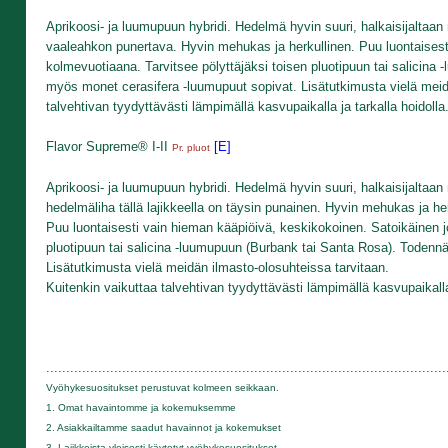
Aprikoosi- ja luumupuun hybridi. Hedelmä hyvin suuri, halkaisijaltaan
vaaleahkon punertava. Hyvin mehukas ja herkullinen. Puu luontaisest
kolmevuotiaana. Tarvitsee pölyttäjäksi toisen pluotipuun tai salicin
myös monet cerasifera -luumupuut sopivat. Lisätutkimusta vielä meidä
talvehtivan tyydyttävästi lämpimällä kasvupaikalla ja tarkalla hoidolla
Flavor Supreme® I-II
[E]
Pr. pluot
Aprikoosi- ja luumupuun hybridi. Hedelmä hyvin suuri, halkaisijaltaa
hedelmäliha tällä lajikkeella on täysin punainen. Hyvin mehukas ja her
Puu luontaisesti vain hieman kääpiöivä, keskikokoinen. Satoikäinen jo
pluotipuun tai salicina -luumupuun (Burbank tai Santa Rosa). Todenn
Lisätutkimusta vielä meidän ilmasto-olosuhteissa tarvitaan.
Kuitenkin vaikuttaa talvehtivan tyydyttävästi lämpimällä kasvupaikalla 
....................................................................................................
Vyöhykesuositukset perustuvat kolmeen seikkaan.
1. Omat havaintomme ja kokemuksemme
2. Asiakkailtamme saadut havainnot ja kokemukset
3. Lajikkeista yleisesti käytetyt vyöhykesuositukset