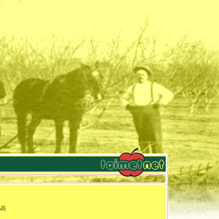
|
uus