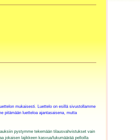
ettelon mukaisesti. Luettelo on esillä sivustollamme
mme pitämään luetteloa ajantasaisena, mutta
tilauksiin pystymme tekemään tilausvahvistukset vain
taa jokaisen lajikkeen kasvua/lukumäärää pelloilla