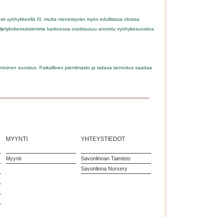
esti vyöhykkeellä III, mutta menestyvän myös edullisissa oloissa
viljelykokemuksiemme karttuessa osoittautuu annettu vyöhykesuositus
toinen suositus. Paikallinen pienilmasto ja taitava lannoitus saattaa
MYYNTI
YHTEYSTIEDOT
Myynti
Savonlinnan Taimisto
Savonlinna Nursery