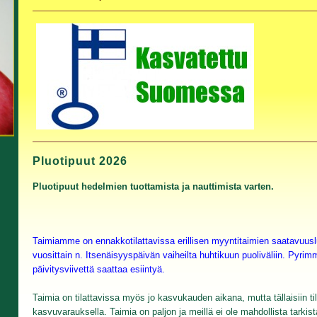
Pluotipuut 2026
Pluotipuut hedelmien tuottamista ja nauttimista varten.
Taimiamme on ennakkotilattavissa erillisen myyntitaimien saatavuuslu
vuosittain n. Itsenäisyyspäivän vaiheilta huhtikuun puoliväliin. Pyri
päivitysviivettä saattaa esiintyä.
Taimia on tilattavissa myös jo kasvukauden aikana, mutta tällaisiin 
kasvuvarauksella. Taimia on paljon ja meillä ei ole mahdollista tarkis