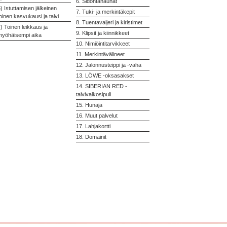
6. Sidontanauhat
) Istuttamisen jälkeinen
7. Tuki- ja merkintäkepit
oinen kasvukausi ja talvi
8. Tuentavaijeri ja kiristimet
) Toinen leikkaus ja
9. Klipsit ja kiinnikkeet
myöhäisempi aika
10. Nimiöintitarvikkeet
11. Merkintävälineet
12. Jalonnusteippi ja -vaha
13. LÖWE -oksasakset
14. SIBERIAN RED -
talvivalkosipuli
15. Hunaja
16. Muut palvelut
17. Lahjakortti
18. Domainit