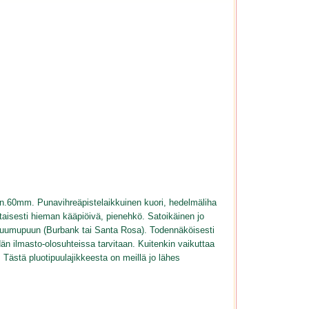
n n.60mm. Punavihreäpistelaikkuinen kuori, hedelmäliha
ntaisesti hieman kääpiöivä, pienehkö. Satoikäinen jo
a -luumupuun (Burbank tai Santa Rosa). Todennäköisesti
n ilmasto-olosuhteissa tarvitaan. Kuitenkin vaikuttaa
. Tästä pluotipuulajikkeesta on meillä jo lähes