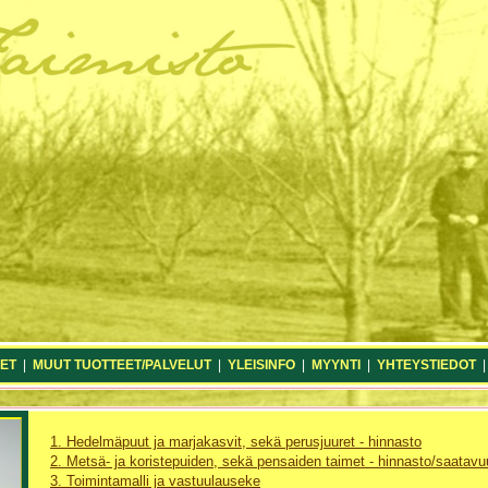
ET
|
MUUT TUOTTEET/PALVELUT
|
YLEISINFO
|
MYYNTI
|
YHTEYSTIEDOT
1. Hedelmäpuut ja marjakasvit, sekä perusjuuret - hinnasto
2. Metsä- ja koristepuiden, sekä pensaiden taimet - hinnasto/saatav
3. Toimintamalli ja vastuulauseke