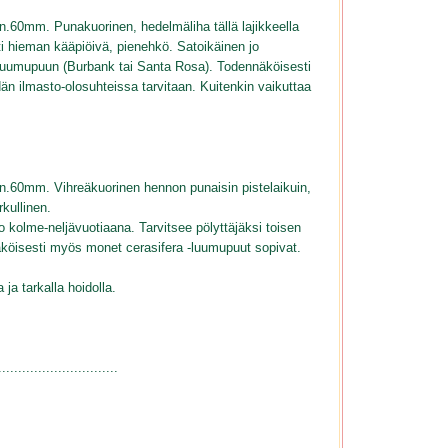
 n.60mm. Punakuorinen, hedelmäliha tällä lajikkeella
i hieman kääpiöivä, pienehkö. Satoikäinen jo
a -luumupuun (Burbank tai Santa Rosa). Todennäköisesti
n ilmasto-olosuhteissa tarvitaan. Kuitenkin vaikuttaa
.
n n.60mm. Vihreäkuorinen hennon punaisin pistelaikuin,
kullinen.
 kolme-neljävuotiaana. Tarvitsee pölyttäjäksi toisen
äköisesti myös monet cerasifera -luumupuut sopivat.
ja tarkalla hoidolla.
..............................