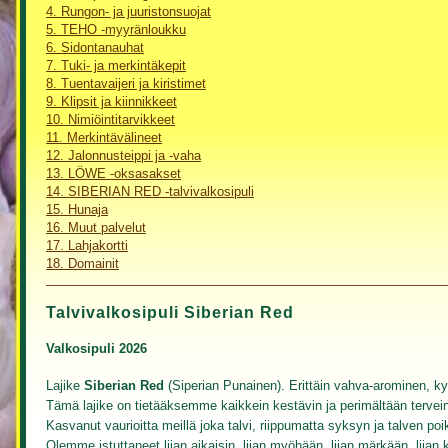
4. Rungon- ja juuristonsuojat
5. TEHO -myyränloukku
6. Sidontanauhat
7. Tuki- ja merkintäkepit
8. Tuentavaijeri ja kiristimet
9. Klipsit ja kiinnikkeet
10. Nimiöintitarvikkeet
11. Merkintävälineet
12. Jalonnusteippi ja -vaha
13. LÖWE -oksasakset
14. SIBERIAN RED -talvivalkosipuli
15. Hunaja
16. Muut palvelut
17. Lahjakortti
18. Domainit
Talvivalkosipuli Siberian Red
Valkosipuli 2026
Lajike
Siberian Red
(Siperian Punainen). Erittäin vahva-arominen, ky
Tämä lajike on tietääksemme kaikkein kestävin ja perimältään tervein 
Kasvanut vaurioitta meillä joka talvi, riippumatta syksyn ja talven poi
Olemme istuttaneet liian aikaisin, liian myöhään, liian märkään, liian 