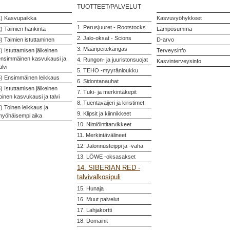
TUOTTEET/PALVELUT
1) Kasvupaikka
Kasvuvyöhykkeet
1. Perusjuuret - Rootstocks
) Taimien hankinta
Lämpösumma
2. Jalo-oksat - Scions
) Taimien istuttaminen
D-arvo
3. Maanpeitekangas
) Istuttamisen jälkeinen
Terveysinfo
ensimmäinen kasvukausi ja
4. Rungon- ja juuristonsuojat
Kasvinterveysinfo
alvi
5. TEHO -myyränloukku
5) Ensimmäinen leikkaus
6. Sidontanauhat
) Istuttamisen jälkeinen
7. Tuki- ja merkintäkepit
oinen kasvukausi ja talvi
8. Tuentavaijeri ja kiristimet
) Toinen leikkaus ja
9. Klipsit ja kiinnikkeet
myöhäisempi aika
10. Nimiöintitarvikkeet
11. Merkintävälineet
12. Jalonnusteippi ja -vaha
13. LÖWE -oksasakset
14. SIBERIAN RED -
talvivalkosipuli
15. Hunaja
16. Muut palvelut
17. Lahjakortti
18. Domainit